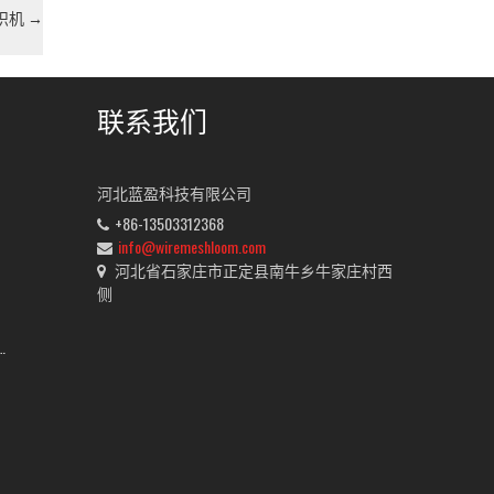
编织机
→
联系我们
河北蓝盈科技有限公司
+86-13503312368
info@wiremeshloom.com
河北省石家庄市正定县南牛乡牛家庄村西
侧
 Shuttleless Wire Mesh Weaving machine