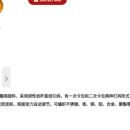
的金属网面料，采用挠性剑杆直线引纬，有一次卡位和二次卡位两种打纬形式
数控送经，网面张力自动调节。可编织不锈钢、铁、铜、铝、合金、聚酯