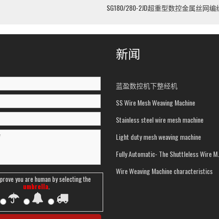
SG180/280-2JD超重型数控金属丝网
新闻
蓝盈数控机下整经机
SS Wire Mesh Weaving Machine
Stainless steel wire mesh machine
Light duty mesh weaving machine
Fully Automatic- The
Wire Weaving Machine characteristics
prove you are human by selecting the
umbrella
.