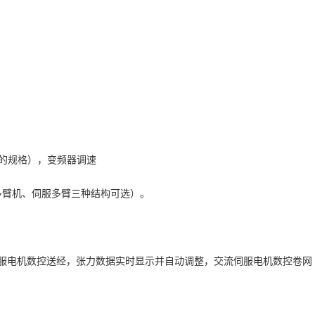
织的规格），变频器调速
多臂机、伺服多臂三种结构可选）。
伺服电机数控送经，张力数据实时显示并自动调整，交流伺服电机数控卷网