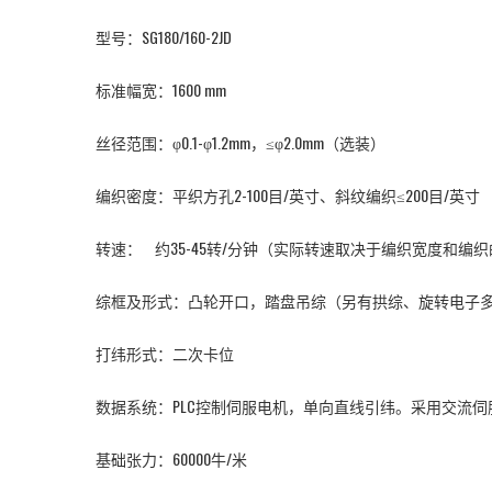
型号：
SG180/160-2JD
标准幅宽：1600 mm
丝径范围：φ0.1-φ1.2mm，≤φ2.0mm（选装）
编织密度：平织方孔2-100目/英寸、斜纹编织≤200目/英寸
转速： 约35-45转/分钟（实际转速取决于编织宽度和编
综框及形式：凸轮开口，踏盘吊综（另有拱综、旋转电子
打纬形式：二次卡位
数据系统：PLC控制伺服电机，单向直线引纬。采用交流
基础张力：60000牛/米